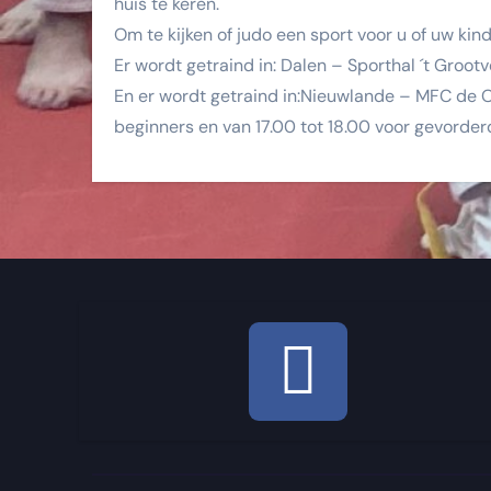
huis te keren.
Om te kijken of judo een sport voor u of uw kind 
Er wordt getraind in: Dalen – Sporthal ´t Grootv
En er wordt getraind in:Nieuwlande – MFC de Op
beginners en van 17.00 tot 18.00 voor gevorde