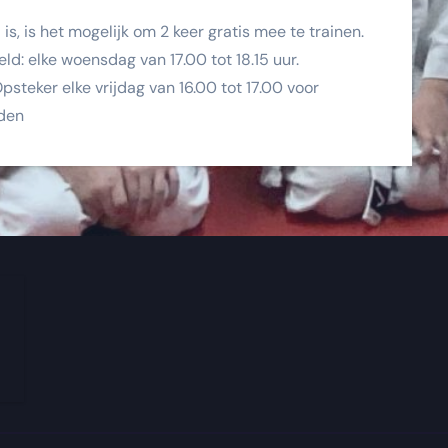
is, is het mogelijk om 2 keer gratis mee te trainen.
eld: elke woensdag van 17.00 tot 18.15 uur.
steker elke vrijdag van 16.00 tot 17.00 voor
rden