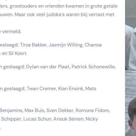
uders, grootouders en vrienden kwamen in grote getale
uwen. Maar ook veel judoka`s waren blij verrast met
e vermeld.
geslaagd; Tirza Bakker, Jasmijn Wilting, Chanoa
en Sil Koert.
n geslaagd; Dylan van der Plaat, Patrick Schonewille,
jn geslaagd; Twan Cremer, Kian Ensink, Mats
k Benjamins, Max Buis, Sven Dekker, Romona Fidom,
ra Schipper, Lucas Schun, Anouk Seinen, Nicky
.