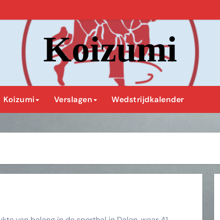
Koizumi
Koizumi
Verslagen
Wedstrijdkalender
 van belang in de sporthal in Dalen, waar 41