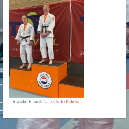
Renske Eijsink 1e in Oude Pekela