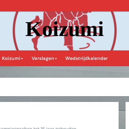
Koizumi
Koizumi
Verslagen
Wedstrijdkalender
 kampioenschap tot 15 jaar gehouden.