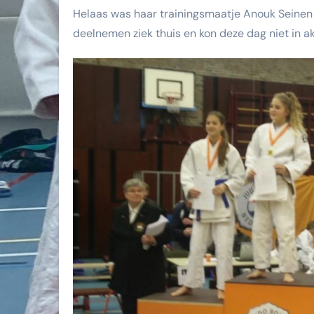
Helaas was haar trainingsmaatje Anouk Seinen 
deelnemen ziek thuis en kon deze dag niet in a