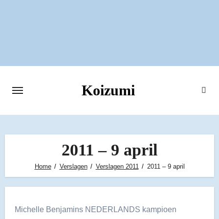
Ga
naar
de
inhoud
Koizumi
2011 – 9 april
Home
Verslagen
Verslagen 2011
2011 – 9 april
Michelle Benjamins NEDERLANDS kampioen