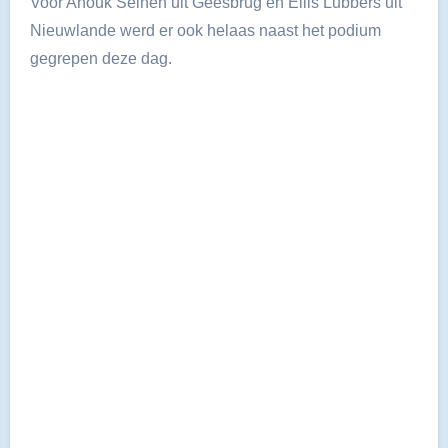
Voor Anouk Seinen uit Geesbrug en Ellis Lubbers uit
Nieuwlande werd er ook helaas naast het podium
gegrepen deze dag.