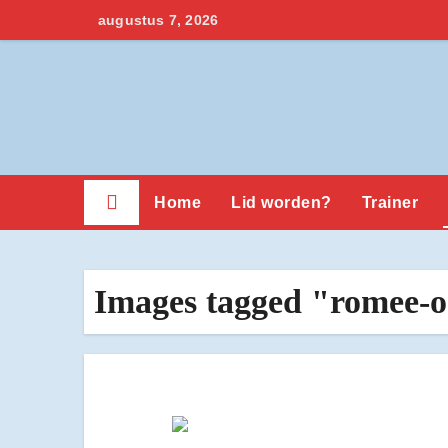
Ga
augustus 7, 2026
naar
de
inhoud
Home
Lid worden?
Trainer
Images tagged "romee-o