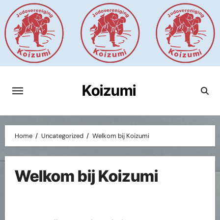
Ga
naar
de
inhoud
Koizumi
Home
Uncategorized
Welkom bij Koizumi
Welkom bij Koizumi